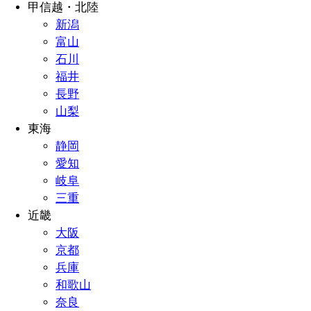
甲信越・北陸
新潟
富山
石川
福井
長野
山梨
東海
静岡
愛知
岐阜
三重
近畿
大阪
京都
兵庫
和歌山
奈良