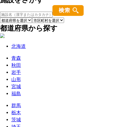
都道府県から探す
北海道
青森
秋田
岩手
山形
宮城
福島
群馬
栃木
茨城
埼玉